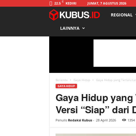
C
KEDIRI
JUMAT, 7 AGUSTUS 2026
22.5
REGIONAL
K
LAINNYA
u
b
u
s
Beranda
Gaya Hidup
Gaya Hidup yang Terlalu La
GAYA HIDUP
Gaya Hidup yang
Versi “Siap” dari D
Penulis
Redaksi Kubus
-
28 April 2026
1354