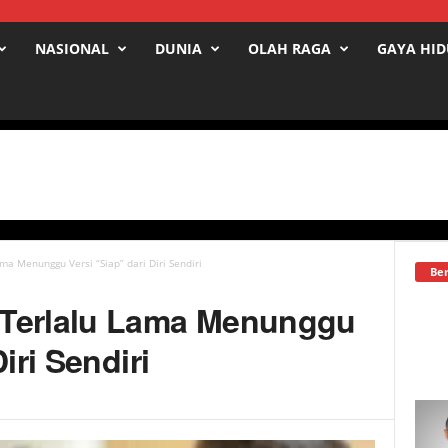
NASIONAL
DUNIA
OLAH RAGA
GAYA HI
ma Menunggu Versi “Siap” dari Diri Sendiri
Ber
 Terlalu Lama Menunggu
iri Sendiri