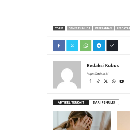
TOPIK
GENERASI MUDA
KEBERANIAN
PERCAYA D
Redaksi Kubus
https://kubus.id
ARTIKEL TERKAIT
DARI PENULIS