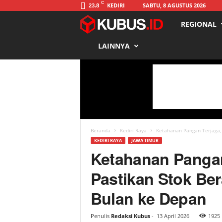
C
KEDIRI
SABTU, 8 AGUSTUS 2026
23.8
REGIONAL
K
LAINNYA
u
b
u
s
Beranda
Kediri Raya
Ketahanan Pangan Terjaga, 
KEDIRI RAYA
JAWA TIMUR
Ketahanan Pangan
Pastikan Stok Be
Bulan ke Depan
Penulis
Redaksi Kubus
-
13 April 2026
1925