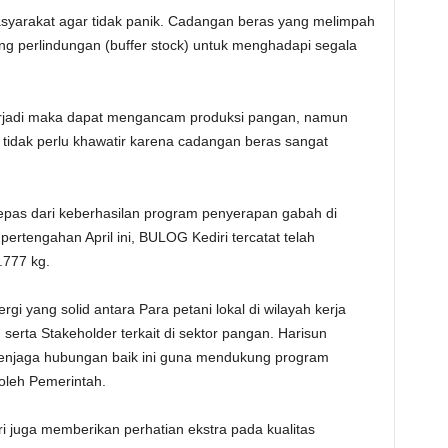
yarakat agar tidak panik. Cadangan beras yang melimpah
ng perlindungan (buffer stock) untuk menghadapi segala
 terjadi maka dapat mengancam produksi pangan, namun
 tidak perlu khawatir karena cadangan beras sangat
k lepas dari keberhasilan program penyerapan gabah di
pertengahan April ini, BULOG Kediri tercatat telah
.777 kg.
gi yang solid antara Para petani lokal di wilayah kerja
 serta Stakeholder terkait di sektor pangan. Harisun
njaga hubungan baik ini guna mendukung program
leh Pemerintah.
i juga memberikan perhatian ekstra pada kualitas