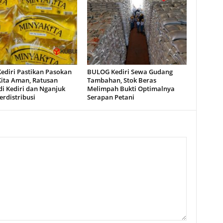
Kediri Pastikan Pasokan
BULOG Kediri Sewa Gudang
ita Aman, Ratusan
Tambahan, Stok Beras
di Kediri dan Nganjuk
Melimpah Bukti Optimalnya
erdistribusi
Serapan Petani