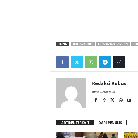
TOPIK
BULOG KEDIRI
KETAHANAN PANGAN
PER
Redaksi Kubus
https://kubus.id
ARTIKEL TERKAIT
DARI PENULIS