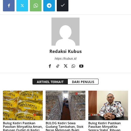
Redaksi Kubus
https://kubus.id
ARTIKEL TERKAIT
DARI PENULIS
Bulog Kediri Pastikan
BULOG Kediri Sewa
Bulog Kediri Pastikan
Pasokan MinyaKita Aman,
Gudang Tambahan, Stok
Pasokan MinyaKita
Ratusan Outlet di Kediri
Beras Melimpah Bukti
Segera Stabil, Ribuan