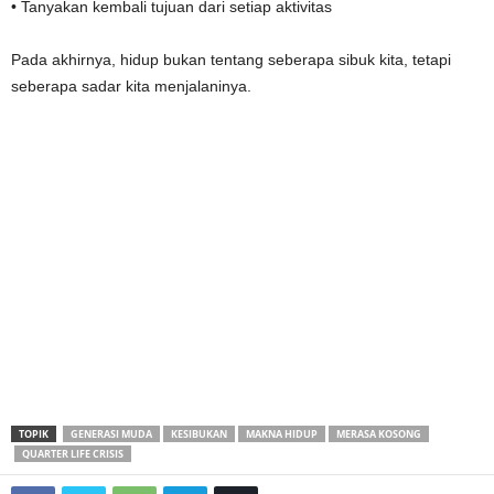
• Tanyakan kembali tujuan dari setiap aktivitas
Pada akhirnya, hidup bukan tentang seberapa sibuk kita, tetapi
seberapa sadar kita menjalaninya.
TOPIK
GENERASI MUDA
KESIBUKAN
MAKNA HIDUP
MERASA KOSONG
QUARTER LIFE CRISIS