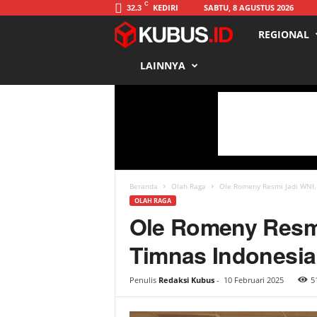
C
KEDIRI
SABTU, 8 AGUSTUS 2026
32.3
REGIONAL
K
LAINNYA
u
b
u
s
Beranda
Olah Raga
Ole Romeny Resmi Jadi WNI, 
OLAH RAGA
Ole Romeny Resmi
Timnas Indonesia
Penulis
Redaksi Kubus
-
10 Februari 2025
5