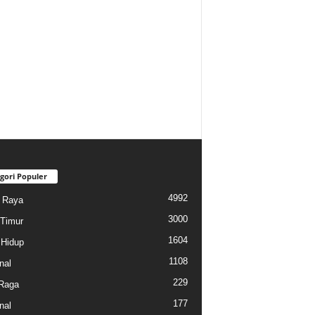
gori Populer
4992
i Raya
3000
Timur
1604
Hidup
1108
nal
229
Raga
177
nal