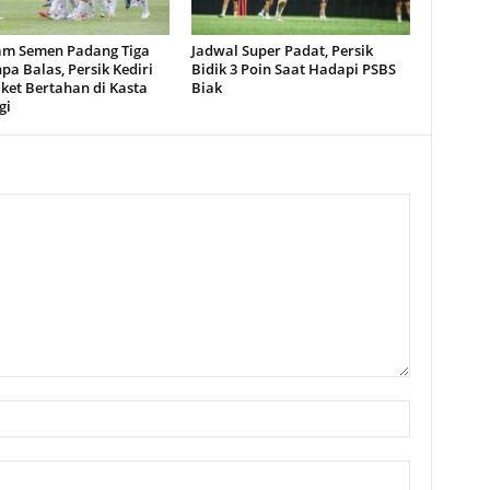
m Semen Padang Tiga
Jadwal Super Padat, Persik
pa Balas, Persik Kediri
Bidik 3 Poin Saat Hadapi PSBS
iket Bertahan di Kasta
Biak
gi