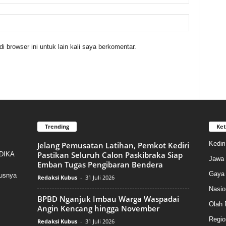
 browser ini untuk lain kali saya berkomentar.
Trending
Ket
Kedir
Jelang Pemusatan Latihan, Pemkot Kediri
Pastikan Seluruh Calon Paskibraka Siap
NDIKA
Jawa 
Emban Tugas Pengibaran Bendera
Gaya 
susnya
Redaksi Kubus
-
31 Juli 2026
Nasio
BPBD Nganjuk Imbau Warga Waspadai
Olah 
Angin Kencang hingga November
Regio
Redaksi Kubus
-
31 Juli 2026