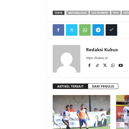
TOPIK
NATURALISASI
OLE ROMENY
PSSI
SEP
Redaksi Kubus
https://kubus.id
ARTIKEL TERKAIT
DARI PENULIS