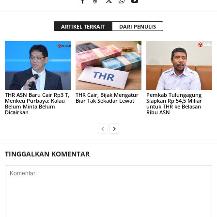
ARTIKEL TERKAIT
DARI PENULIS
THR ASN Baru Cair Rp3 T,
THR Cair, Bijak Mengatur
Pemkab Tulungagung
Menkeu Purbaya: Kalau
Biar Tak Sekadar Lewat
Siapkan Rp 54,5 Miliar
Belum Minta Belum
untuk THR ke Belasan
Dicairkan
Ribu ASN
TINGGALKAN KOMENTAR