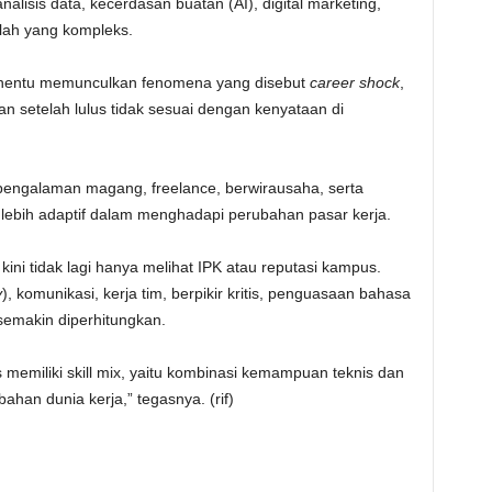
lisis data, kecerdasan buatan (AI), digital marketing,
ah yang kompleks.
 menentu memunculkan fenomena yang disebut
career shock
,
n setelah lulus tidak sesuai dengan kenyataan di
i pengalaman magang, freelance, berwirausaha, serta
 lebih adaptif dalam menghadapi perubahan pasar kerja.
ni tidak lagi hanya melihat IPK atau reputasi kampus.
y
), komunikasi, kerja tim, berpikir kritis, penguasaan bahasa
g semakin diperhitungkan.
us memiliki skill mix, yaitu kombinasi kemampuan teknis dan
bahan dunia kerja,” tegasnya. (rif)