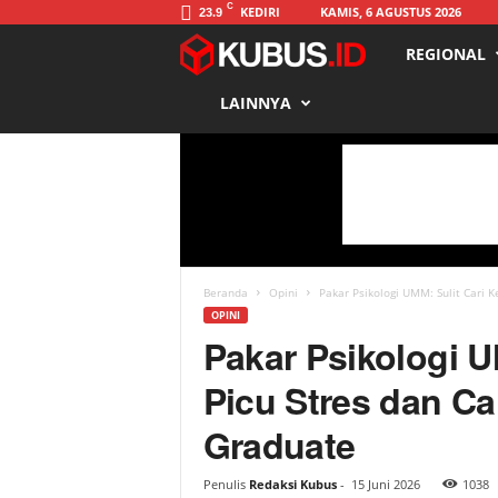
C
KEDIRI
KAMIS, 6 AGUSTUS 2026
23.9
REGIONAL
K
LAINNYA
u
b
u
s
Beranda
Opini
Pakar Psikologi UMM: Sulit Cari Ke
OPINI
Pakar Psikologi U
Picu Stres dan C
Graduate
Penulis
Redaksi Kubus
-
15 Juni 2026
1038