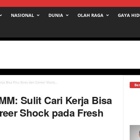
NASIONAL
DUNIA
OLAH RAGA
GAYA HI
rja Bisa Picu Stres dan Career Shock...
Ber
MM: Sulit Cari Kerja Bisa
areer Shock pada Fresh