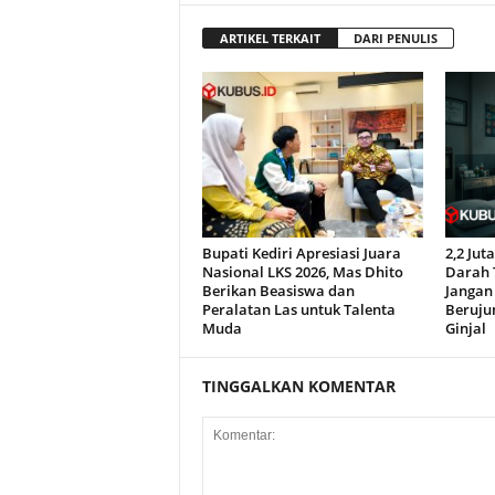
ARTIKEL TERKAIT
DARI PENULIS
Bupati Kediri Apresiasi Juara
2,2 Ju
Nasional LKS 2026, Mas Dhito
Darah T
Berikan Beasiswa dan
Jangan 
Peralatan Las untuk Talenta
Beruju
Muda
Ginjal
TINGGALKAN KOMENTAR