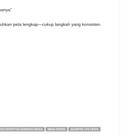
uanya”
tuhkan peta lengkap—cukup langkah yang konsisten.
ISIS IDENTITAS GENERASI MUDA
MASA DEPAN
QUARTER LIFE CRISIS