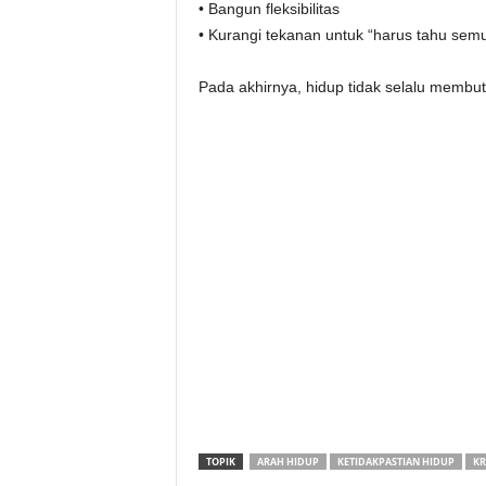
• Bangun fleksibilitas
• Kurangi tekanan untuk “harus tahu sem
Pada akhirnya, hidup tidak selalu membu
TOPIK
ARAH HIDUP
KETIDAKPASTIAN HIDUP
KR