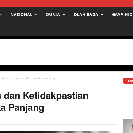
NASIONAL
DUNIA
OLAH RAGA
GAYA HI
tidakpastian Arah dalam Jangka Panjang
Ber
is dan Ketidakpastian
ka Panjang