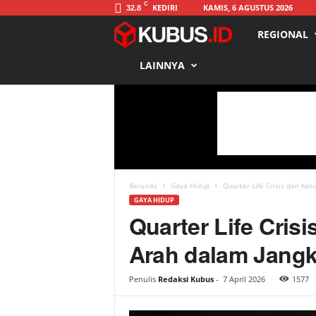
C
KEDIRI
KAMIS, 6 AGUSTUS 2026
32.8
REGIONAL
K
LAINNYA
u
b
u
s
Beranda
Gaya Hidup
Quarter Life Crisis dan Ke
GAYA HIDUP
Quarter Life Cris
Arah dalam Jang
Penulis
Redaksi Kubus
-
7 April 2026
1577