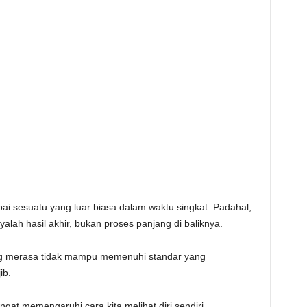
 sesuatu yang luar biasa dalam waktu singkat. Padahal,
yalah hasil akhir, bukan proses panjang di baliknya.
rang merasa tidak mampu memenuhi standar yang
ib.
angat memengaruhi cara kita melihat diri sendiri.