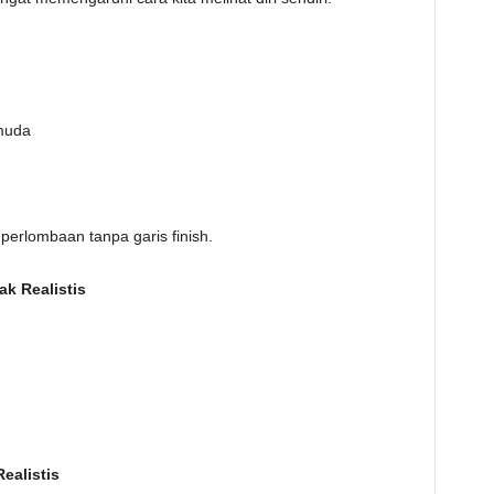
 muda
perlombaan tanpa garis finish.
k Realistis
ealistis