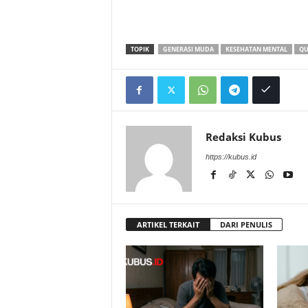
TOPIK
GENERASI MUDA
KESEHATAN MENTAL
QU
Redaksi Kubus
https://kubus.id
ARTIKEL TERKAIT
DARI PENULIS