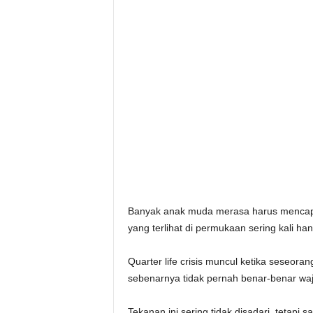
Banyak anak muda merasa harus mencapai
yang terlihat di permukaan sering kali han
Quarter life crisis muncul ketika seseo
sebenarnya tidak pernah benar-benar waj
Tekanan ini sering tidak disadari, tetapi s