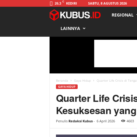
C
KEDIRI
SABTU, 8 AGUSTUS 2026
26.3
REGIONAL
K
LAINNYA
u
b
u
s
Beranda
Gaya Hidup
Quarter Life Crisis di Teng
GAYA HIDUP
Quarter Life Cris
Kesuksesan yang 
Penulis
Redaksi Kubus
-
6 April 2026
4603