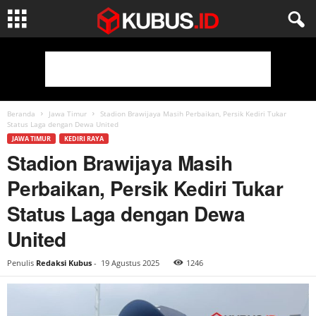
Beranda
Jawa Timur
Stadion Brawijaya Masih Perbaikan, Persik Kediri Tukar
Status Laga dengan Dewa United
JAWA TIMUR
KEDIRI RAYA
Stadion Brawijaya Masih
Perbaikan, Persik Kediri Tukar
Status Laga dengan Dewa
United
Penulis
Redaksi Kubus
-
19 Agustus 2025
1246