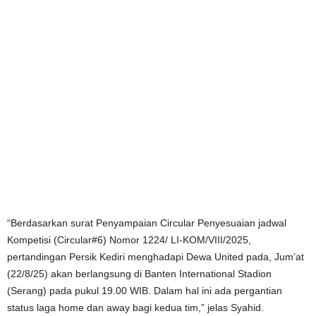
“Berdasarkan surat Penyampaian Circular Penyesuaian jadwal
Kompetisi (Circular#6) Nomor 1224/ LI-KOM/VIII/2025,
pertandingan Persik Kediri menghadapi Dewa United pada, Jum’at
(22/8/25) akan berlangsung di Banten International Stadion
(Serang) pada pukul 19.00 WIB. Dalam hal ini ada pergantian
status laga home dan away bagi kedua tim,” jelas Syahid.