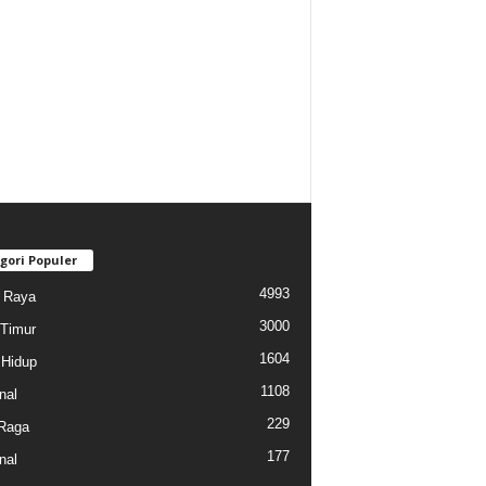
gori Populer
4993
i Raya
3000
Timur
1604
Hidup
1108
nal
229
Raga
177
nal