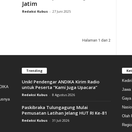
Jatim
Redaksi Kubus
-
27 Juni 2025
Halaman 1 dari 2
Trending
Ket
Kedir
Unik! Pendengar ANDIKA Kirim Radio
untuk Peserta “Kami Juga Upacara”
NDIKA
Jawa 
Redaksi Kubus
-
8 Agustus 2026
Gaya 
susnya
Paskibraka Tulungagung Mulai
Nasio
Pemusatan Latihan Jelang HUT RI Ke-81
Olah 
Redaksi Kubus
-
31 Juli 2026
Regio