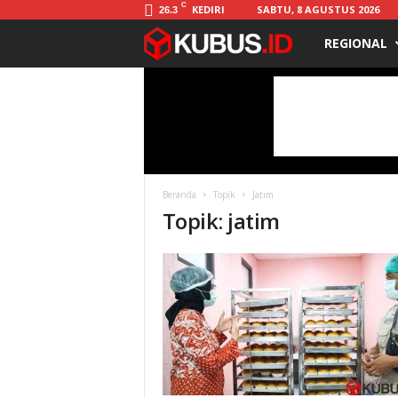
C
KEDIRI
SABTU, 8 AGUSTUS 2026
26.3
REGIONAL
K
u
b
u
Beranda
Topik
Jatim
s
Topik: jatim