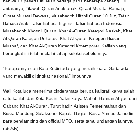
bahwa 17 peserta ini akan berlaga pada beberapa cabang. Di
antaranya, Tilawah Quran Anak-anak, Qiraat Muratal Remaja,
Qiraat Muratal Dewasa, Musabaqoh Hifzhil Quran 10 Juz, Tafsir
Bahasa Arab, Tafsir Bahasa Inggris, Tafsir Bahasa Indonesia,
Musabaqoh Khotmil Quran, Khat Al-Quran Kategori Naskah, Khat
Al-Quran Kategori Dekorasi, Khat Al-Quran Kategori Hiasan
Mushaf, dan Khat Al-Quran Kategori Kotemporer. Kafilah yang
berangkat ini telah melalui tahap seleksi sebelumnya.
“Harapannya dari Kota Kediri ada yang meraih juara. Serta ada
yang mewakili di tingkat nasional,” imbuhnya.
Wali Kota juga menerima cinderamata berupa kaligrafi karya salah
satu kafilah dari Kota Kediri. Yakni karya Maftuh Hannan Ahyad dari
Cabang Khat Al-Quran. Turut hadir, Asisten Pemerintahan dan
Kesra Mandung Sulaksono, Kepala Bagian Kesra Ahmad Jainudin,
para pendamping dan official MTQ, serta tamu undangan lainnya.
(atc/slv)