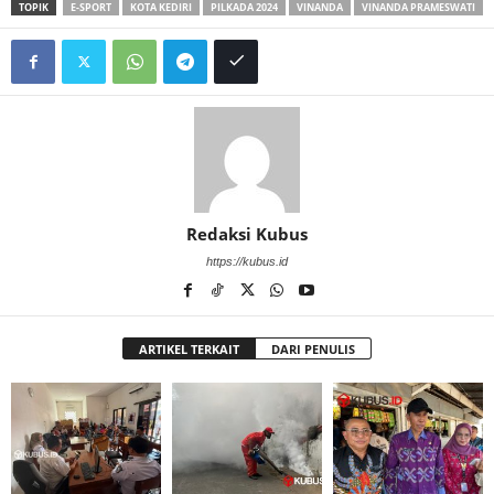
TOPIK
E-SPORT
KOTA KEDIRI
PILKADA 2024
VINANDA
VINANDA PRAMESWATI
Redaksi Kubus
https://kubus.id
ARTIKEL TERKAIT
DARI PENULIS