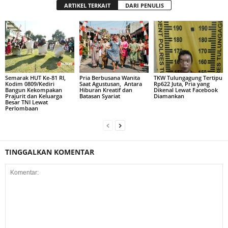
ARTIKEL TERKAIT
DARI PENULIS
Semarak HUT Ke-81 RI,
Pria Berbusana Wanita
TKW Tulungagung Tertipu
Kodim 0809/Kediri
Saat Agustusan, Antara
Rp622 Juta, Pria yang
Bangun Kekompakan
Hiburan Kreatif dan
Dikenal Lewat Facebook
Prajurit dan Keluarga
Batasan Syariat
Diamankan
Besar TNI Lewat
Perlombaan
TINGGALKAN KOMENTAR