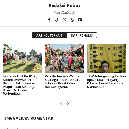
Redaksi Kubus
https://kubus.id
ARTIKEL TERKAIT
DARI PENULIS
Semarak HUT Ke-81 RI,
Pria Berbusana Wanita
TKW Tulungagung Tertipu
Kodim 0809/Kediri
Saat Agustusan, Antara
Rp622 Juta, Pria yang
Bangun Kekompakan
Hiburan Kreatif dan
Dikenal Lewat Facebook
Prajurit dan Keluarga
Batasan Syariat
Diamankan
Besar TNI Lewat
Perlombaan
TINGGALKAN KOMENTAR