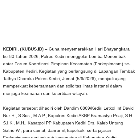
KEDIRI, (KUBUS.ID) –
Guna menyemarakkan Hari Bhayangkara
ke-80 Tahun 2026, Polres Kediri menggelar Lomba Menembak
antar Forum Koordinasi Pimpinan Kecamatan (Forkopimcam) se-
Kabupaten Kediri. Kegiatan yang berlangsung di Lapangan Tembak
Tathya Dharaka Polres Kediri, Jumat (5/6/2026), menjadi ajang
memperkuat kebersamaan dan soliditas lintas instansi dalam
menjaga keamanan dan ketertiban wilayah.
Kegiatan tersebut dihadiri oleh Dandim 0809/Kediri Letkol Inf David
Nur H., S.Sos., M.A.P., Kapolres Kediri AKBP Bramastyo Priaji, S.H.,
S.I.K., M.H., Kasatpol PP Kabupaten Kediri Drs. Kaleb Untung
Satrio W., para camat, danramil, kapolsek, serta jajaran
Forkopimcam dari seluruh kecamatan di Kabupaten Kediri.