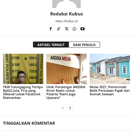
Redaksi Kubus
https://kubus.id
ARTIKEL TERKAIT
DARI PENULIS
TKW Tulungagung Tertipu
Unik! Pendengar ANDIKA
Mulai 2027, Pemerintah
Rp622 Juta, Pria yang
Kirim Radio untuk
Bidik Perluasan Pajak dari
Dikenal Lewat Facebook
Peserta “Kami Juga
Rumah Sewaan
Diamankan
Upacara”
TINGGALKAN KOMENTAR