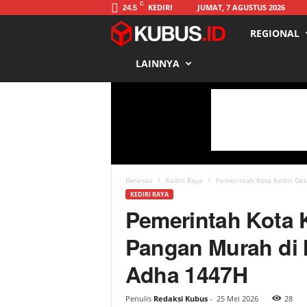
C
KEDIRI
JUMAT, 7 AGUSTUS 2026
24.5
REGIONAL
K
LAINNYA
u
b
u
s
Beranda
Kediri Raya
Pemerintah Kota Kediri Gel
KEDIRI RAYA
Pemerintah Kota K
Pangan Murah di 
Adha 1447H
Penulis
Redaksi Kubus
-
25 Mei 2026
28