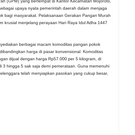
ah (GPM) yang bertempat di Kantor Kecamatan Mojoroto,
il sebagai upaya nyata pemerintah daerah dalam menjaga
kok bagi masyarakat. Pelaksanaan Gerakan Pangan Murah
 krusial menjelang perayaan Hari Raya Idul Adha 1447
enyediakan berbagai macam komoditas pangan pokok
 dibandingkan harga di pasar konvensional. Komoditas
gan dijual dengan harga Rp57.000 per 5 kilogram, di
li 3 hingga 5 sak saja demi pemerataan. Guna memenuhi
yelenggara telah menyiapkan pasokan yang cukup besar,