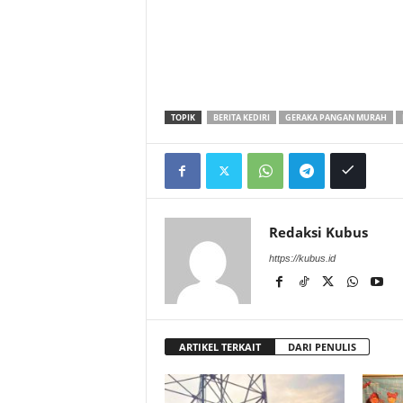
TOPIK
BERITA KEDIRI
GERAKA PANGAN MURAH
Redaksi Kubus
https://kubus.id
ARTIKEL TERKAIT
DARI PENULIS