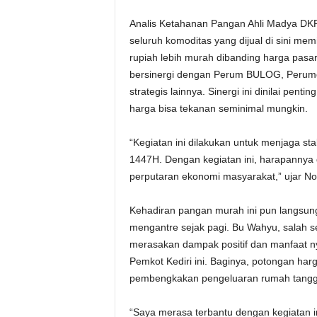
Analis Ketahanan Pangan Ahli Madya DKP
seluruh komoditas yang dijual di sini memil
rupiah lebih murah dibanding harga pasa
bersinergi dengan Perum BULOG, Perumda
strategis lainnya. Sinergi ini dinilai pen
harga bisa tekanan seminimal mungkin.
“Kegiatan ini dilakukan untuk menjaga st
1447H. Dengan kegiatan ini, harapanny
perputaran ekonomi masyarakat,” ujar No
Kehadiran pangan murah ini pun langsun
mengantre sejak pagi. Bu Wahyu, salah 
merasakan dampak positif dan manfaat ny
Pemkot Kediri ini. Baginya, potongan harg
pembengkakan pengeluaran rumah tangga 
“Saya merasa terbantu dengan kegiatan i