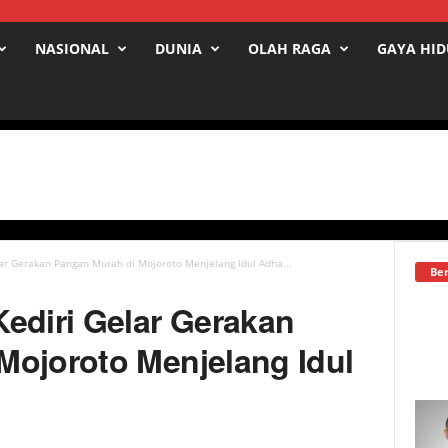
NASIONAL
DUNIA
OLAH RAGA
GAYA HI
ar Gerakan Pangan Murah di Mojoroto Menjelang Idul Adha...
Ber
ediri Gelar Gerakan
Mojoroto Menjelang Idul