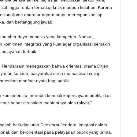
n bahwa pelayanan keimigrasian merupakan sektor yang
 sehingga rentan terhadap kritik maupun keluhan. Karena
ofesionalisme aparatur agar mampu merespons setiap
ka, dan bertanggung jawab.
liki sumber daya manusia yang kompeten. Namun,
n komitmen integritas yang kuat agar organisasi semakin
pelayanan terbaik.
”, Hendarsam menegaskan bahwa orientasi utama Ditjen
layanan kepada masyarakat serta memastikan setiap
berikan manfaat nyata bagi publik.
 komitmen itu, merebut kembali kepercayaan publik, dan
benar-benar dirasakan manfaatnya oleh rakyat,”
ngkah berkelanjutan Direktorat Jenderal Imigrasi dalam
ional, dan berorientasi pada pelayanan publik yang prima,