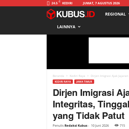
C
KEDIRI
JUMAT, 7 AGUSTUS 2026
24.5
REGIONAL
K
LAINNYA
u
b
u
s
Beranda
Kediri Raya
Dirjen Imigrasi Ajak Jajaran
KEDIRI RAYA
JAWA TIMUR
Dirjen Imigrasi A
Integritas, Tingg
yang Tidak Patut
Penulis
Redaksi Kubus
-
10 Juni 2026
715