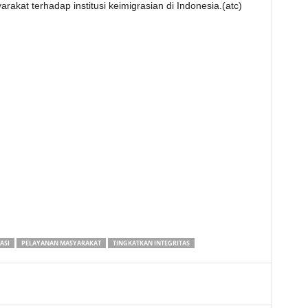
kat terhadap institusi keimigrasian di Indonesia.(atc)
ASI
PELAYANAN MASYARAKAT
TINGKATKAN INTEGRITAS