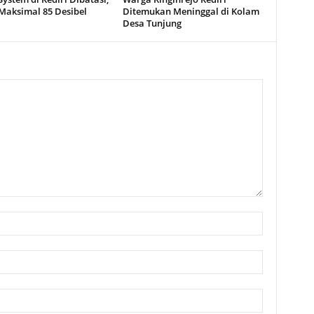
Maksimal 85 Desibel
Ditemukan Meninggal di Kolam
Desa Tunjung