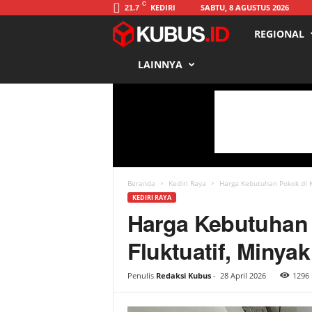
C
KEDIRI
SABTU, 8 AGUSTUS 2026
21.7
REGIONAL
K
LAINNYA
u
b
u
s
Beranda
Kediri Raya
Harga Kebutuhan Pokok di Ko
KEDIRI RAYA
Harga Kebutuhan 
Fluktuatif, Minya
Penulis
Redaksi Kubus
-
28 April 2026
1296