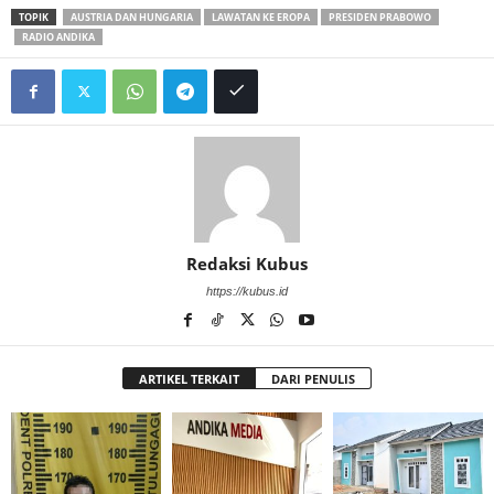
TOPIK
AUSTRIA DAN HUNGARIA
LAWATAN KE EROPA
PRESIDEN PRABOWO
RADIO ANDIKA
Redaksi Kubus
https://kubus.id
ARTIKEL TERKAIT
DARI PENULIS