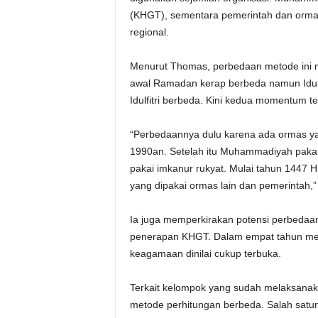
(KHGT), sementara pemerintah dan ormas 
regional.
Menurut Thomas, perbedaan metode ini me
awal Ramadan kerap berbeda namun Idulf
Idulfitri berbeda. Kini kedua momentum t
“Perbedaannya dulu karena ada ormas ya
1990an. Setelah itu Muhammadiyah pakai 
pakai imkanur rukyat. Mulai tahun 1447 H
yang dipakai ormas lain dan pemerintah,” 
Ia juga memperkirakan potensi perbedaa
penerapan KHGT. Dalam empat tahun men
keagamaan dinilai cukup terbuka.
Terkait kelompok yang sudah melaksanak
metode perhitungan berbeda. Salah satu