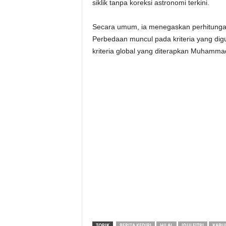
siklik tanpa koreksi astronomi terkini.
Secara umum, ia menegaskan perhitungan
Perbedaan muncul pada kriteria yang dig
kriteria global yang diterapkan Muhamma
TOPIK
BERITA KEDIRI
HILAL
IDULFITRI
KABUP