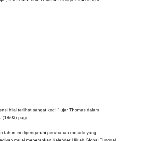
si hilal terlihat sangat kecil,” ujar Thomas dalam
 (19/03) pagi.
tri tahun ini dipengaruhi perubahan metode yang
diyah mulai menerapkan Kalender Hijriah Global Tunggal