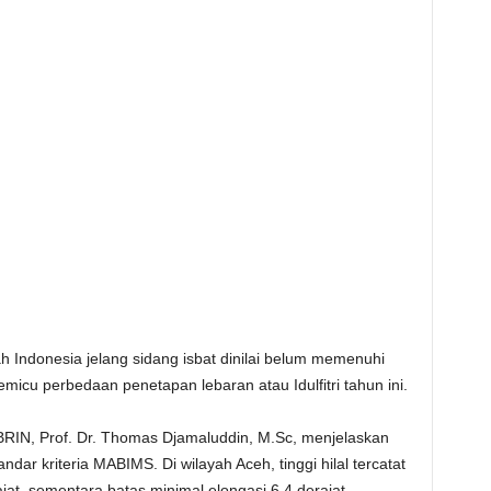
yah Indonesia jelang sidang isbat dinilai belum memenuhi
i memicu perbedaan penetapan lebaran atau Idulfitri tahun ini.
a BRIN, Prof. Dr. Thomas Djamaluddin, M.Sc, menjelaskan
andar kriteria MABIMS. Di wilayah Aceh, tinggi hilal tercatat
ajat, sementara batas minimal elongasi 6,4 derajat.