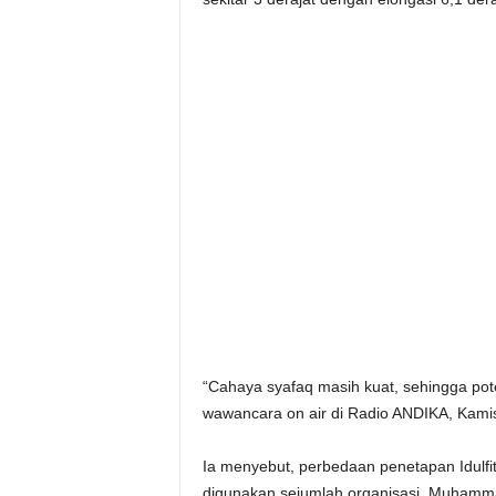
“Cahaya syafaq masih kuat, sehingga poten
wawancara on air di Radio ANDIKA, Kamis
Ia menyebut, perbedaan penetapan Idulfi
digunakan sejumlah organisasi. Muhamma