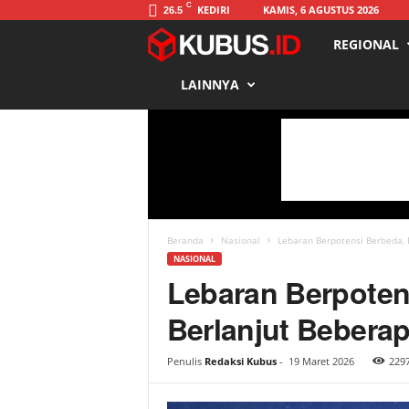
C
KEDIRI
KAMIS, 6 AGUSTUS 2026
26.5
REGIONAL
K
LAINNYA
u
b
u
s
Beranda
Nasional
Lebaran Berpotensi Berbeda, 
NASIONAL
Lebaran Berpoten
Berlanjut Bebera
Penulis
Redaksi Kubus
-
19 Maret 2026
229