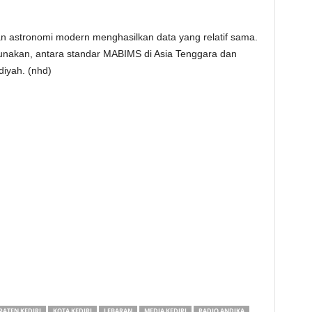
 astronomi modern menghasilkan data yang relatif sama.
unakan, antara standar MABIMS di Asia Tenggara dan
diyah. (nhd)
ATEN KEDIRI
KOTA KEDIRI
LEBARAN
MEDIA KEDIRI
RADIO ANDIKA