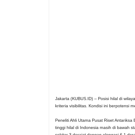
Jakarta (KUBUS.ID) – Posisi hilal di wila
kriteria visibilitas. Kondisi ini berpotens
Peneliti Ahli Utama Pusat Riset Antariks
tinggi hilal di Indonesia masih di bawah st
sekitar 3 derajat dengan elongasi 6,1 der