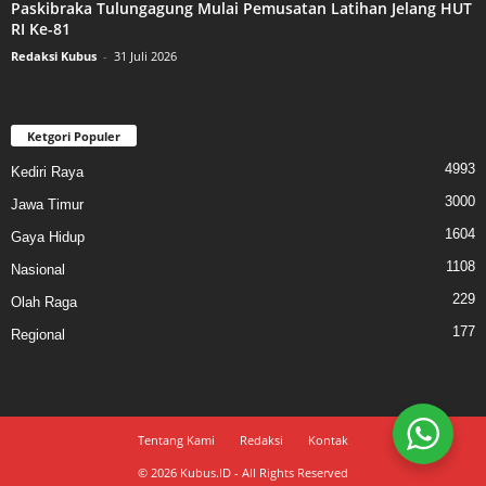
Paskibraka Tulungagung Mulai Pemusatan Latihan Jelang HUT
RI Ke-81
Redaksi Kubus
-
31 Juli 2026
Ketgori Populer
4993
Kediri Raya
3000
Jawa Timur
1604
Gaya Hidup
1108
Nasional
229
Olah Raga
177
Regional
Tentang Kami
Redaksi
Kontak
© 2026 Kubus.ID - All Rights Reserved