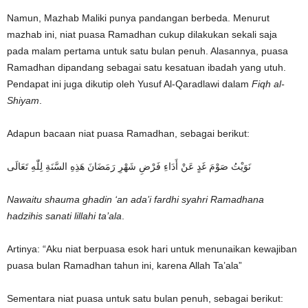
Namun, Mazhab Maliki punya pandangan berbeda. Menurut
mazhab ini, niat puasa Ramadhan cukup dilakukan sekali saja
pada malam pertama untuk satu bulan penuh. Alasannya, puasa
Ramadhan dipandang sebagai satu kesatuan ibadah yang utuh.
Pendapat ini juga dikutip oleh Yusuf Al-Qaradlawi dalam
Fiqh al-
Shiyam
.
Adapun bacaan niat puasa Ramadhan, sebagai berikut:
نَوَيْتُ صَوْمَ غَدٍ عَنْ أَدَاءِ فَرْضِ شَهْرِ رَمَضَانَ هَذِهِ السَّنَةِ لِلّٰهِ تَعَالَى
Nawaitu shauma ghadin ‘an ada’i fardhi syahri Ramadhana
hadzihis sanati lillahi ta’ala
.
Artinya: “Aku niat berpuasa esok hari untuk menunaikan kewajiban
puasa bulan Ramadhan tahun ini, karena Allah Ta’ala”
Sementara niat puasa untuk satu bulan penuh, sebagai berikut: