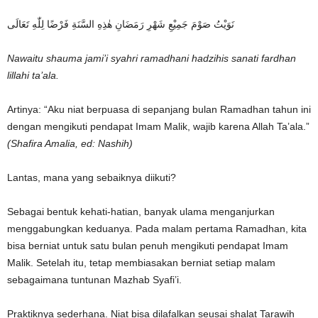
نَوَيْتُ صَوْمَ جَمِيْعِ شَهْرِ رَمَضَانِ هٰذِهِ السَّنَةِ فَرْضًا لِلّٰهِ تَعَالَى
Nawaitu shauma jami’i syahri ramadhani hadzihis sanati fardhan
lillahi ta’ala.
Artinya: “Aku niat berpuasa di sepanjang bulan Ramadhan tahun ini
dengan mengikuti pendapat Imam Malik, wajib karena Allah Ta’ala.”
(Shafira Amalia, ed: Nashih)
Lantas, mana yang sebaiknya diikuti?
Sebagai bentuk kehati-hatian, banyak ulama menganjurkan
menggabungkan keduanya. Pada malam pertama Ramadhan, kita
bisa berniat untuk satu bulan penuh mengikuti pendapat Imam
Malik. Setelah itu, tetap membiasakan berniat setiap malam
sebagaimana tuntunan Mazhab Syafi’i.
Praktiknya sederhana. Niat bisa dilafalkan seusai shalat Tarawih