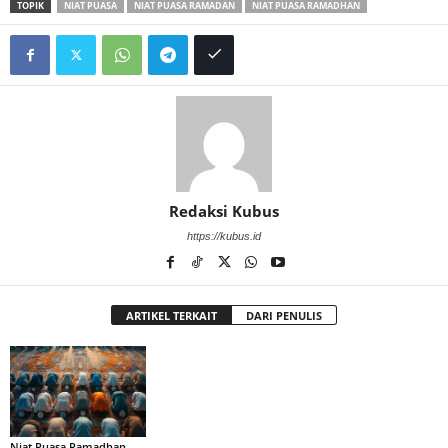
TOPIK
NIAT PUASA
NIAT PUASA RAMADAN
NIAT PUASA RAMADHAN
Redaksi Kubus
https://kubus.id
ARTIKEL TERKAIT
DARI PENULIS
Niat Puasa Ramadhan,