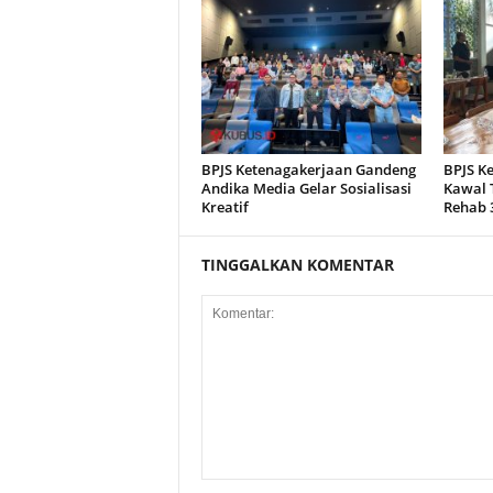
BPJS Ketenagakerjaan Gandeng
BPJS K
Andika Media Gelar Sosialisasi
Kawal 
Kreatif
Rehab 
TINGGALKAN KOMENTAR