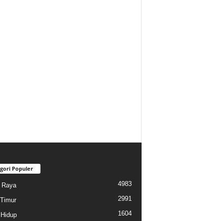
gori Populer
4983
i Raya
2991
Timur
1604
Hidup