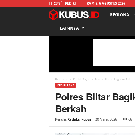
C
KEDIRI
KAMIS, 6 AGUSTUS 2026
23.9
REGIONAL
K
LAINNYA
u
b
u
s
Beranda
Kediri Raya
Polres Blitar Bagikan Takj
KEDIRI RAYA
Polres Blitar Bag
Berkah
Penulis
Redaksi Kubus
-
20 Maret 2026
66