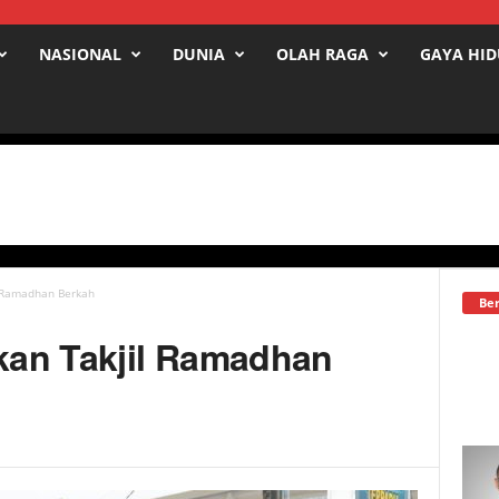
NASIONAL
DUNIA
OLAH RAGA
GAYA HI
il Ramadhan Berkah
Ber
ikan Takjil Ramadhan