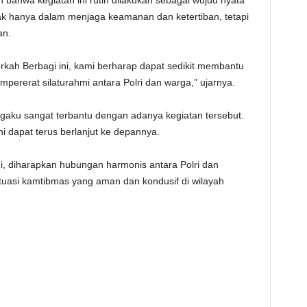
bahwa kegiatan ini rutin dilakukan sebagai wujud nyata
dak hanya dalam menjaga keamanan dan ketertiban, tetapi
an.
erkah Berbagi ini, kami berharap dapat sedikit membantu
ererat silaturahmi antara Polri dan warga,” ujarnya.
ku sangat terbantu dengan adanya kegiatan tersebut.
ni dapat terus berlanjut ke depannya.
, diharapkan hubungan harmonis antara Polri dan
ituasi kamtibmas yang aman dan kondusif di wilayah