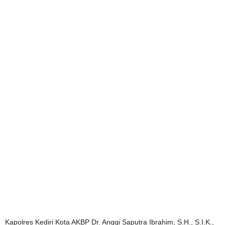
Kapolres Kediri Kota AKBP Dr. Anggi Saputra Ibrahim, S.H., S.I.K.,