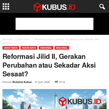
Beranda
Jawa Timur
Reformasi Jilid II, Gerakan Perubahan atau Sekadar Aksi
Sesaat?
JAWA TIMUR
KEDIRI RAYA
NASIONAL
REGIONAL
Reformasi Jilid II, Gerakan
Perubahan atau Sekadar Aksi
Sesaat?
Penulis
Redaksi Kubus
-
21 Juni 2026
3116