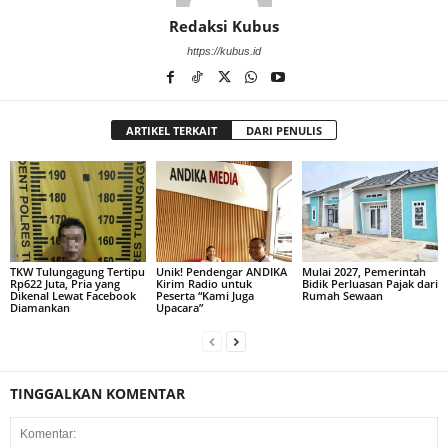
Redaksi Kubus
https://kubus.id
ARTIKEL TERKAIT
DARI PENULIS
TKW Tulungagung Tertipu
Unik! Pendengar ANDIKA
Mulai 2027, Pemerintah
Rp622 Juta, Pria yang
Kirim Radio untuk
Bidik Perluasan Pajak dari
Dikenal Lewat Facebook
Peserta “Kami Juga
Rumah Sewaan
Diamankan
Upacara”
TINGGALKAN KOMENTAR