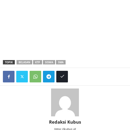
TOPIK
BELASAN
KTP
SISWA
SMA
Redaksi Kubus
https://kubus.id