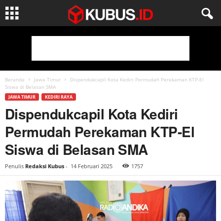
Beranda
Jawa Timur
Dispendukcapil Kota Kediri Permudah Perekaman KTP-El
Siswa di Belasan SMA
JAWA TIMUR
KEDIRI RAYA
Dispendukcapil Kota Kediri
Permudah Perekaman KTP-El
Siswa di Belasan SMA
Penulis
Redaksi Kubus
-
14 Februari 2025
1757