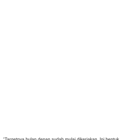
“Targetnya bulan depan sudah mulai dikerjakan. Ini bentuk