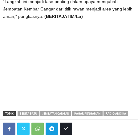
“Langkah ini menjadi fase penting dalam upaya mengubah
Jembatan Kembar Cangar dari titik rawan menjadi area yang lebih
aman,” pungkasnya.
(BERITAJATIM/far)
TOPIK
BERITA BATU
JEMBATAN CANGAR
PAGAR PENGAMAN
RADIO ANDIKA