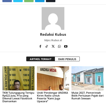
Redaksi Kubus
https://kubus.id
ARTIKEL TERKAIT
DARI PENULIS
TKW Tulungagung Tertipu
Unik! Pendengar ANDIKA
Mulai 2027, Pemerintah
Rp622 Juta, Pria yang
Kirim Radio untuk
Bidik Perluasan Pajak dari
Dikenal Lewat Facebook
Peserta “Kami Juga
Rumah Sewaan
Diamankan
Upacara”