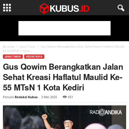
Beranda
Jawa Timur
Gus Qowim Berangkatkan Jalan Sehat Kreasi Haflatul Maulid
Ke-55 MTsN 1 Kota...
JAWA TIMUR
KEDIRI RAYA
Gus Qowim Berangkatkan Jalan
Sehat Kreasi Haflatul Maulid Ke-
55 MTsN 1 Kota Kediri
Penulis
Redaksi Kubus
-
3 Mei 2025
651