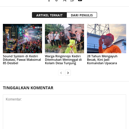
ARTIKEL TERKAIT
DARI PENULIS
Sound System di Kediri
Warga Ringinrejo Kediri
28 Tahun Mengayuh
Dibatasi, Pawai Maksimal
Ditemukan Meninggal di
Becak, Kini Jadi
85 Desibel
Kolam Desa Tunjung
Komandan Upacara
TINGGALKAN KOMENTAR