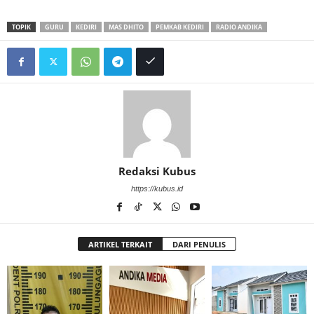
TOPIK
GURU
KEDIRI
MAS DHITO
PEMKAB KEDIRI
RADIO ANDIKA
Redaksi Kubus
https://kubus.id
ARTIKEL TERKAIT
DARI PENULIS