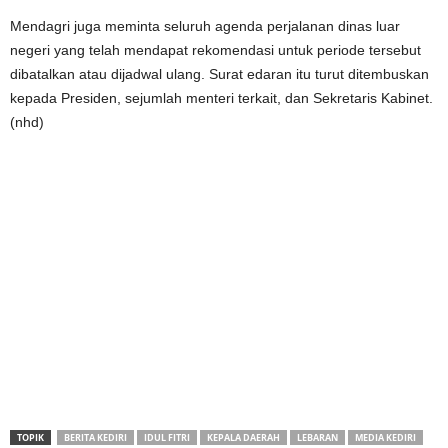
Mendagri juga meminta seluruh agenda perjalanan dinas luar
negeri yang telah mendapat rekomendasi untuk periode tersebut
dibatalkan atau dijadwal ulang. Surat edaran itu turut ditembuskan
kepada Presiden, sejumlah menteri terkait, dan Sekretaris Kabinet.
(nhd)
TOPIK
BERITA KEDIRI
IDUL FITRI
KEPALA DAERAH
LEBARAN
MEDIA KEDIRI