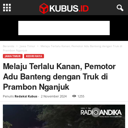
Beranda
Jawa Timur
Melaju Terlalu Kanan, Pemotor Adu Banteng dengan Truk di
Prambon Nganjuk
JAWA TIMUR
KEDIRI RAYA
Melaju Terlalu Kanan, Pemotor
Adu Banteng dengan Truk di
Prambon Nganjuk
Penulis
Redaksi Kubus
-
2 November 2024
1255