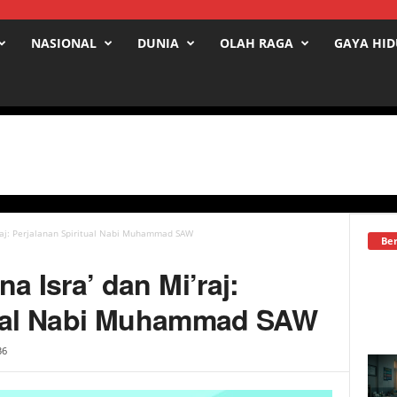
NASIONAL
DUNIA
OLAH RAGA
GAYA HI
aj: Perjalanan Spiritual Nabi Muhammad SAW
Ber
 Isra’ dan Mi’raj:
tual Nabi Muhammad SAW
36