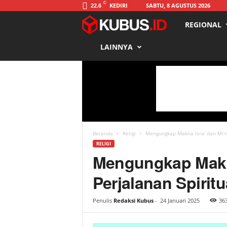
C
KEDIRI
SABTU, 8 AGUSTUS 2026
22.6
REGIONAL
K
LAINNYA
u
b
u
s
Beranda
Religi
Mengungkap Makna Isra’ dan Mi’r
RELIGI
Mengungkap Makna
Perjalanan Spiri
Penulis
Redaksi Kubus
-
24 Januari 2025
36