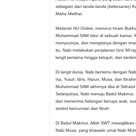
sebagian dari tanda-tanda (kebesaran) 
Maha Melihat.
Melansir
NU Online
, menurut Imam Bukhar
Muhammad SAW tidur di sebuah kamar. Mal
menyucinya, dan mengisinya dengan ima
itu, Nabi melakukan perjalanan Isra’ Mi’ra
langit pertama hingga ketujuh, dan berte
Di langit dunia, Nabi bertemu dengan Na
Isa, Yusuf, Idris, Harun, Musa, dan Ibrahim 
Muhammad SAW akhirnya tiba di Sidratul
Selanjutnya, Nabi menuju Baitul Makmur, t
dan menerima hidangan berupa arak, su
simbol kemurnian dan fitrah.
Di Baitul Makmur, Allah SWT mewajibkan s
Nabi Musa, yang khawatir umat Nabi Muh