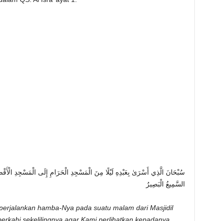
سُبْحَانَ الَّذِي أَسْرَىٰ بِعَبْدِهِ لَيْلًا مِنَ الْمَسْجِدِ الْحَرَامِ إِلَى الْمَسْجِدِ الْأَقْصَى ا
السَّمِيعُ الْبَصِيرُ
perjalankan hamba-Nya pada suatu malam dari Masjidil
erkahi sekelilingnya agar Kami perlihatkan kepadanya