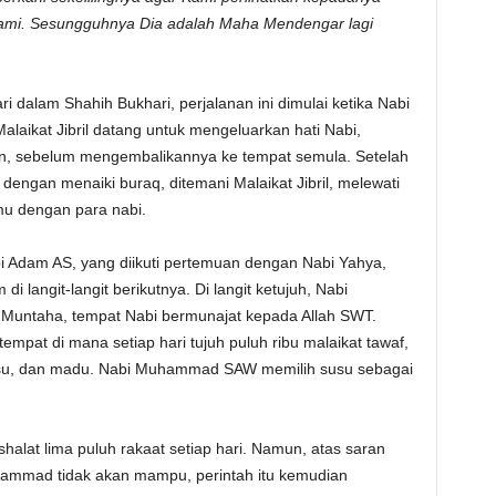
Kami. Sesungguhnya Dia adalah Maha Mendengar lagi
i dalam Shahih Bukhari, perjalanan ini dimulai ketika Nabi
aikat Jibril datang untuk mengeluarkan hati Nabi,
n, sebelum mengembalikannya ke tempat semula. Setelah
j dengan menaiki buraq, ditemani Malaikat Jibril, melewati
mu dengan para nabi.
bi Adam AS, yang diikuti pertemuan dengan Nabi Yahya,
di langit-langit berikutnya. Di langit ketujuh, Nabi
 Muntaha, tempat Nabi bermunajat kepada Allah SWT.
empat di mana setiap hari tujuh puluh ribu malaikat tawaf,
su, dan madu. Nabi Muhammad SAW memilih susu sebagai
halat lima puluh rakaat setiap hari. Namun, atas saran
ammad tidak akan mampu, perintah itu kemudian