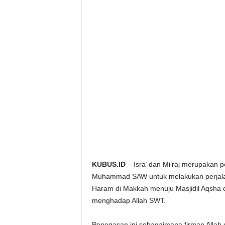
KUBUS.ID
– Isra’ dan Mi’raj merupakan 
Muhammad SAW untuk melakukan perjalanan
Haram di Makkah menuju Masjidil Aqsha di 
menghadap Allah SWT.
Penegasan ini sebagaimana firman Allah d