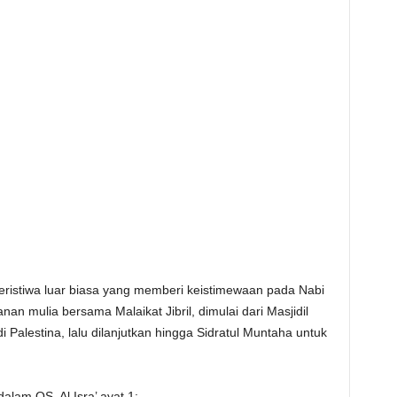
peristiwa luar biasa yang memberi keistimewaan pada Nabi
 mulia bersama Malaikat Jibril, dimulai dari Masjidil
Palestina, lalu dilanjutkan hingga Sidratul Muntaha untuk
alam QS. Al Isra’ ayat 1: