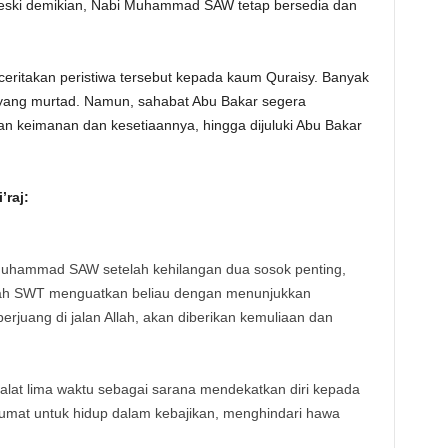
 Meski demikian, Nabi Muhammad SAW tetap bersedia dan
itakan peristiwa tersebut kepada kaum Quraisy. Banyak
yang murtad. Namun, sahabat Abu Bakar segera
n keimanan dan kesetiaannya, hingga dijuluki Abu Bakar
’raj:
 Muhammad SAW setelah kehilangan dua sosok penting,
llah SWT menguatkan beliau dengan menunjukkan
erjuang di jalan Allah, akan diberikan kemuliaan dan
halat lima waktu sebagai sarana mendekatkan diri kepada
umat untuk hidup dalam kebajikan, menghindari hawa