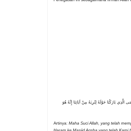
لَّذِي بَارَكْنَا حَوْلَهُ لِنُرِيَهُ مِنْ آيَاتِنَا إِنَّهُ هُوَ
Artinya:
Maha Suci Allah, yang telah mem
Haram ke Masjid Aqsha yang telah Kami b