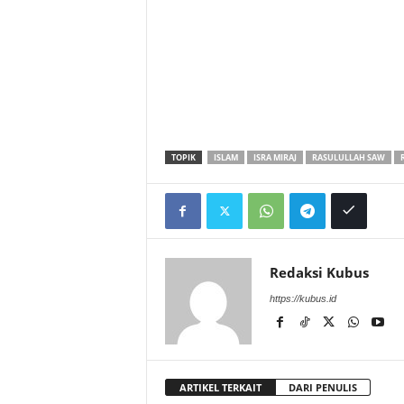
TOPIK
ISLAM
ISRA MIRAJ
RASULULLAH SAW
Redaksi Kubus
https://kubus.id
ARTIKEL TERKAIT
DARI PENULIS