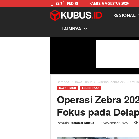
C
KEDIRI
KAMIS, 6 AGUSTUS 2026
22.3
REGIONAL
K
LAINNYA
u
b
u
s
Beranda
Jawa Timur
Operasi Zebra 2025 Dimulai
JAWA TIMUR
KEDIRI RAYA
Operasi Zebra 202
Fokus pada Delap
Penulis
Redaksi Kubus
-
17 November 2025