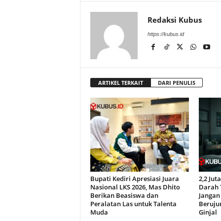
Redaksi Kubus
https://kubus.id
ARTIKEL TERKAIT
DARI PENULIS
Bupati Kediri Apresiasi Juara
2,2 Ju
Nasional LKS 2026, Mas Dhito
Darah T
Berikan Beasiswa dan
Jangan 
Peralatan Las untuk Talenta
Beruju
Muda
Ginjal