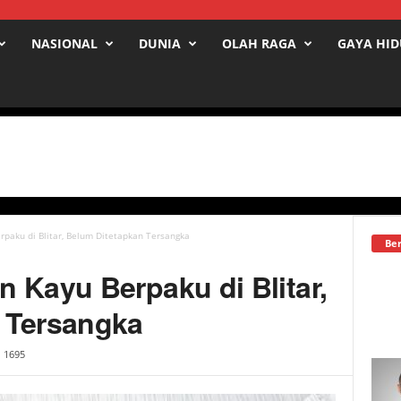
NASIONAL
DUNIA
OLAH RAGA
GAYA HI
paku di Blitar, Belum Ditetapkan Tersangka
Ber
 Kayu Berpaku di Blitar,
 Tersangka
1695