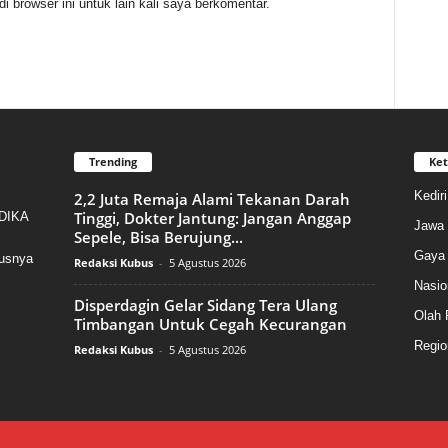
 browser ini untuk lain kali saya berkomentar.
Trending
Ket
Kedir
2,2 Juta Remaja Alami Tekanan Darah
Tinggi, Dokter Jantung: Jangan Anggap
NDIKA
Jawa 
Sepele, Bisa Berujung...
Gaya 
susnya
Redaksi Kubus
-
5 Agustus 2026
Nasio
Disperdagin Gelar Sidang Tera Ulang
Olah 
Timbangan Untuk Cegah Kecurangan
Regio
Redaksi Kubus
-
5 Agustus 2026