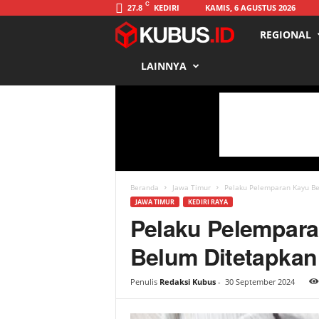
C
KEDIRI
KAMIS, 6 AGUSTUS 2026
27.8
REGIONAL
K
LAINNYA
u
b
u
s
Beranda
Jawa Timur
Pelaku Pelemparan Kayu Ber
JAWA TIMUR
KEDIRI RAYA
Pelaku Pelemparan
Belum Ditetapkan
Penulis
Redaksi Kubus
-
30 September 2024