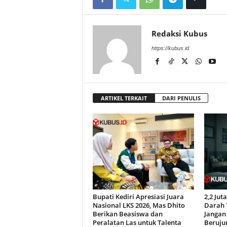
Redaksi Kubus
https://kubus.id
ARTIKEL TERKAIT
DARI PENULIS
Bupati Kediri Apresiasi Juara
2,2 Ju
Nasional LKS 2026, Mas Dhito
Darah T
Berikan Beasiswa dan
Jangan 
Peralatan Las untuk Talenta
Beruju