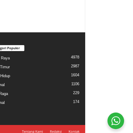
gori Populer
4978
i Raya
2987
Timur
1604
Hidup
1106
nal
229
Raga
174
nal
Tentang Kami
Redaksi
Kontak