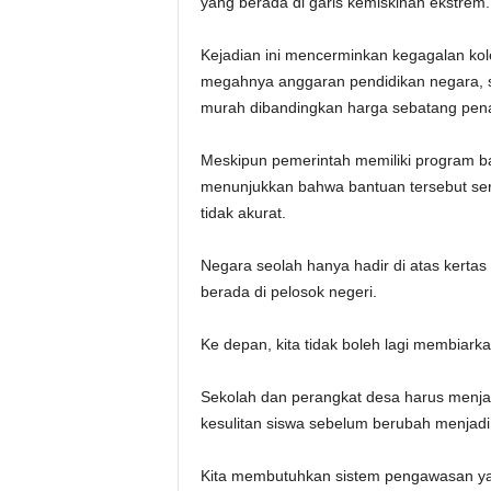
yang berada di garis kemiskinan ekstrem.
Kejadian ini mencerminkan kegagalan kol
megahnya anggaran pendidikan negara, san
murah dibandingkan harga sebatang pen
Meskipun pemerintah memiliki program b
menunjukkan bahwa bantuan tersebut seri
tidak akurat.
Negara seolah hanya hadir di atas kerta
berada di pelosok negeri.
Ke depan, kita tidak boleh lagi membiark
Sekolah dan perangkat desa harus menja
kesulitan siswa sebelum berubah menjad
Kita membutuhkan sistem pengawasan yan