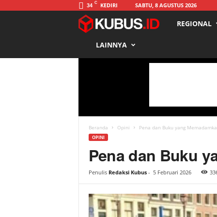
C
KEDIRI
SABTU, 8 AGUSTUS 2026
34
REGIONAL
K
LAINNYA
u
b
u
s
Beranda
Opini
Pena dan Buku yang Memadamka
OPINI
Pena dan Buku 
Penulis
Redaksi Kubus
-
5 Februari 2026
33