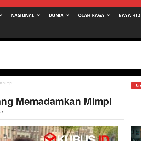
NASIONAL
DUNIA
OLAH RAGA
GAYA HI
n Mimpi
Ber
yang Memadamkan Mimpi
63