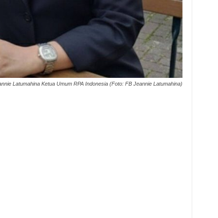
annie Latumahina Ketua Umum RPA Indonesia (Foto: FB Jeannie Latumahina)