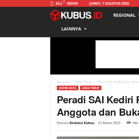
C
KEDIRI
JUMAT, 7 AGUSTUS 2026
26.2
REGIONAL
K
LAINNYA
u
b
u
s
Beranda
Kediri Raya
Peradi SAI Kediri Raya Gel
KEDIRI RAYA
JAWA TIMUR
Peradi SAI Kediri
Anggota dan Buk
Penulis
Redaksi Kubus
-
23 Maret 2025
344