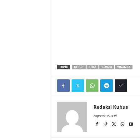
TOPIK
KEDIRI
KOTA
PERADI
VINANDA
Redaksi Kubus
https://kubus.id