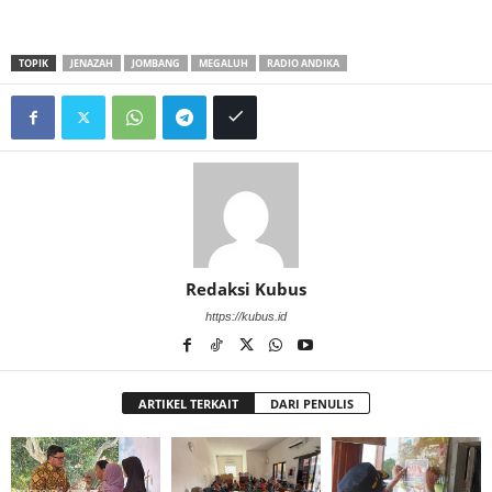
TOPIK
JENAZAH
JOMBANG
MEGALUH
RADIO ANDIKA
Redaksi Kubus
https://kubus.id
ARTIKEL TERKAIT
DARI PENULIS