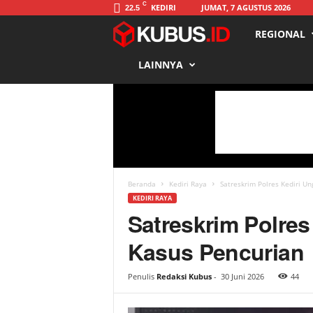
C
KEDIRI
JUMAT, 7 AGUSTUS 2026
22.5
REGIONAL
K
LAINNYA
u
b
u
s
Beranda
Kediri Raya
Satreskrim Polres Kediri U
KEDIRI RAYA
Satreskrim Polres
Kasus Pencurian
Penulis
Redaksi Kubus
-
30 Juni 2026
44