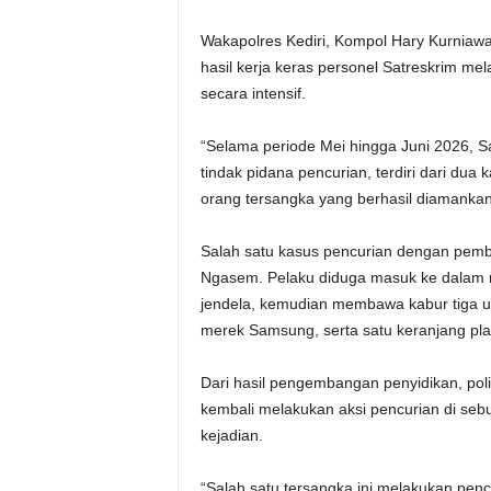
Wakapolres Kediri, Kompol Hary Kurniaw
hasil kerja keras personel Satreskrim m
secara intensif.
“Selama periode Mei hingga Juni 2026, Sa
tindak pidana pencurian, terdiri dari dua
orang tersangka yang berhasil diamankan
Salah satu kasus pencurian dengan pembe
Ngasem. Pelaku diduga masuk ke dalam 
jendela, kemudian membawa kabur tiga unit
merek Samsung, serta satu keranjang plas
Dari hasil pengembangan penyidikan, po
kembali melakukan aksi pencurian di sebu
kejadian.
“Salah satu tersangka ini melakukan penc