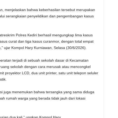
an, menjelaskan bahwa keberhasilan tersebut merupakan
elalui serangkaian penyelidikan dan pengembangan kasus
treskrim Polres Kediri berhasil mengungkap lima kasus
 kasus curat dan tiga kasus curanmor, dengan total empat
,” ujar Kompol Hary Kurniawan, Selasa (30/6/2026).
ratan terjadi di sebuah sekolah dasar di Kecamatan
ruang sekolah dengan cara merusak atau mencongkel
 proyektor LCD, dua unit printer, satu unit telepon seluler
tik.
lisi juga menemukan bahwa tersangka yang sama diduga
ah rumah warga yang berada tidak jauh dari lokasi
urian dua kali,” ungkap Kompol Hary.