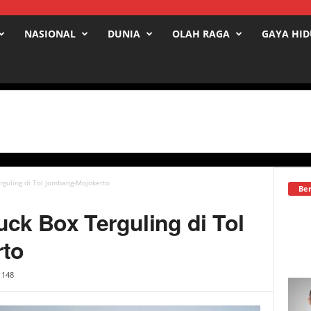
NASIONAL
DUNIA
OLAH RAGA
GAYA HI
rguling di Tol Jombang-Mojokerto
Ber
uck Box Terguling di Tol
to
1148