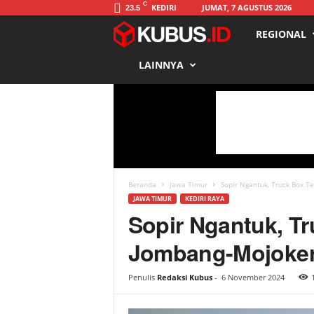
C
KEDIRI
JUMAT, 7 AGUSTUS 2026
23.5
REGIONAL
K
LAINNYA
u
b
u
s
Beranda
Jawa Timur
Sopir Ngantuk, Truck Box Te
JAWA TIMUR
KEDIRI RAYA
Sopir Ngantuk, Tr
Jombang-Mojoker
Penulis
Redaksi Kubus
-
6 November 2024