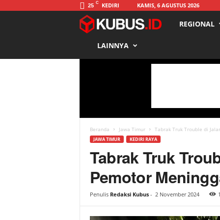
C
KEDIRI
KAMIS, 6 AGUSTUS 2026
25
REGIONAL
K
LAINNYA
u
b
u
s
Beranda
Jawa Timur
Tabrak Truk Trouble di Jala
JAWA TIMUR
KEDIRI RAYA
Tabrak Truk Troubl
Pemotor Meningg
Penulis
Redaksi Kubus
-
2 November 2024