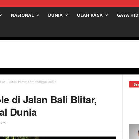
NASIONAL
DUNIA
OLAH RAGA
GAYA HI
n Bali Blitar, Pemotor Meninggal Dunia
Ber
e di Jalan Bali Blitar,
al Dunia
1269