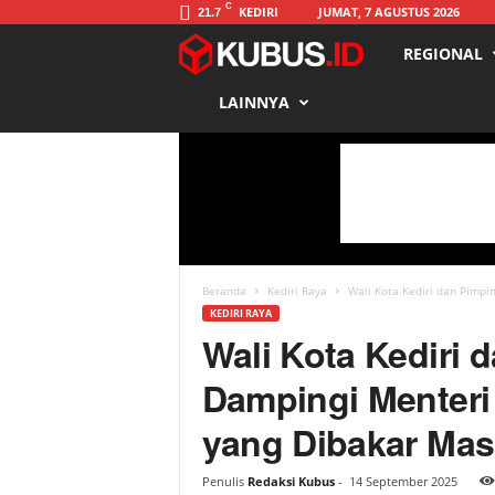
C
KEDIRI
JUMAT, 7 AGUSTUS 2026
21.7
REGIONAL
K
LAINNYA
u
b
u
s
Beranda
Kediri Raya
Wali Kota Kediri dan Pimpi
KEDIRI RAYA
Wali Kota Kediri
Dampingi Menteri
yang Dibakar Ma
Penulis
Redaksi Kubus
-
14 September 2025