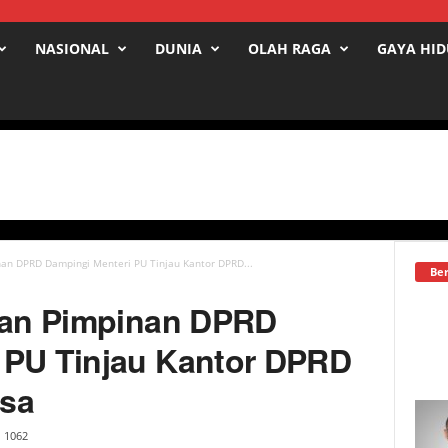
NASIONAL
DUNIA
OLAH RAGA
GAYA HI
nan DPRD Dampingi Menteri PU Tinjau Kantor DPRD...
Ber
 dan Pimpinan DPRD
 PU Tinjau Kantor DPRD
ssa
1062