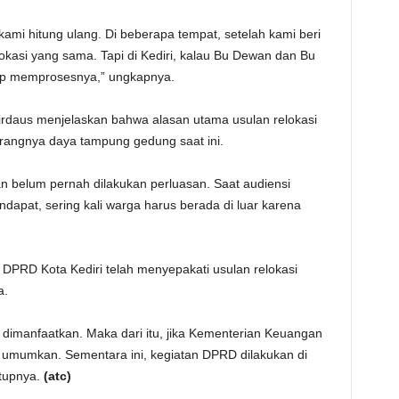
ami hitung ulang. Di beberapa tempat, setelah kami beri
okasi yang sama. Tapi di Kediri, kalau Bu Dewan dan Bu
iap memprosesnya,” ungkapnya.
irdaus menjelaskan bahwa alasan utama usulan relokasi
rangnya daya tampung gedung saat ini.
an belum pernah dilakukan perluasan. Saat audiensi
apat, sering kali warga harus berada di luar karena
PRD Kota Kediri telah menyepakati usulan relokasi
a.
a dimanfaatkan. Maka dari itu, jika Kementerian Keuangan
i umumkan. Sementara ini, kegiatan DPRD dilakukan di
utupnya.
(atc)