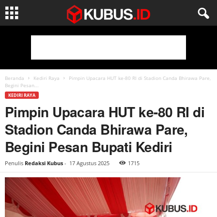
Beranda
Kediri Raya
Pimpin Upacara HUT ke-80 RI di Stadion Canda Bhirawa Pare,
Begini Pesan...
KEDIRI RAYA
Pimpin Upacara HUT ke-80 RI di
Stadion Canda Bhirawa Pare,
Begini Pesan Bupati Kediri
Penulis
Redaksi Kubus
-
17 Agustus 2025
1715