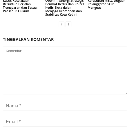
Kasus Kecelakaan
Qowim : Sinergi Strategis
Keracunan MBG, Dugaan
Beruntun Berjalan
Pemkot Kediri dan Polres
Pelanggaran SOP
Transparan dan Sesuai
Kediri Kota dalam
Menguat
Prosedur Hukum
Menjaga Keamanan dan
Stabilitas Kota Kediri
TINGGALKAN KOMENTAR