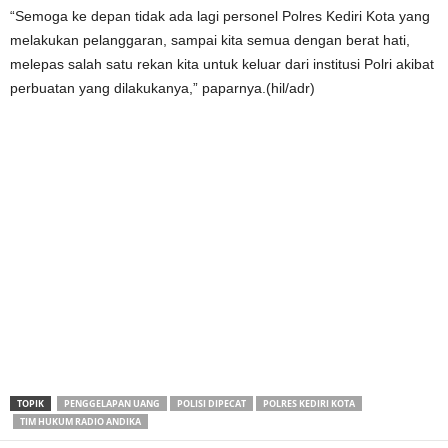
“Semoga ke depan tidak ada lagi personel Polres Kediri Kota yang
melakukan pelanggaran, sampai kita semua dengan berat hati,
melepas salah satu rekan kita untuk keluar dari institusi Polri akibat
perbuatan yang dilakukanya,” paparnya.(hil/adr)
TOPIK
PENGGELAPAN UANG
POLISI DIPECAT
POLRES KEDIRI KOTA
TIM HUKUM RADIO ANDIKA